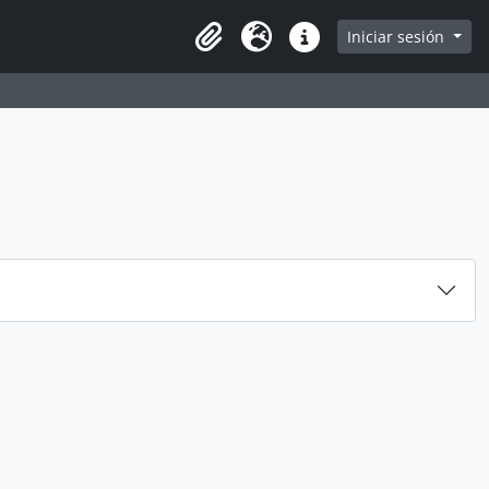
e
Iniciar sesión
Portapapeles
Idioma
Enlaces rápidos