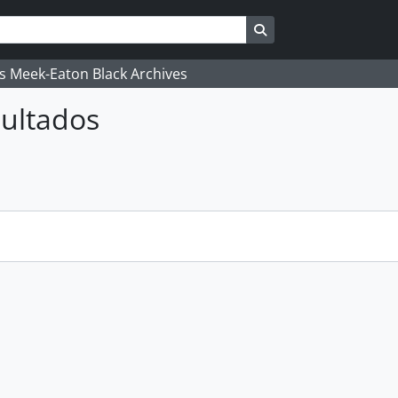
Search in browse pag
's Meek-Eaton Black Archives
ultados