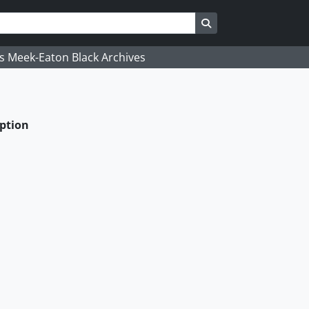
Search in browse pa
's Meek-Eaton Black Archives
eption