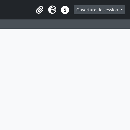
ge
Ouverture de session
Presse-papier
Langue
Liens rapides