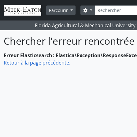
Skip to main content
Rechercher
Search options
Parcourir
Florida Agricultural & Mechanical University
Chercher l'erreur rencontrée
Erreur Elasticsearch : Elastica\Exception\ResponseExc
Retour à la page précédente.