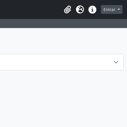
 navegação
Entrar
Área de transferência
Idioma
Ligações rápidas