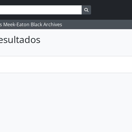
Busque na página de
's Meek-Eaton Black Archives
esultados