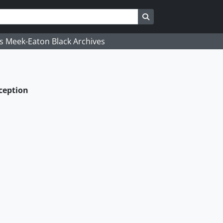
Search in browse pag
's Meek-Eaton Black Archives
xception