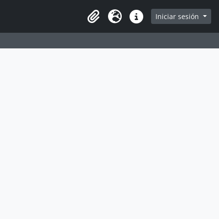
e
Iniciar sesión
Portapapeles
Idioma
Enlaces rápidos