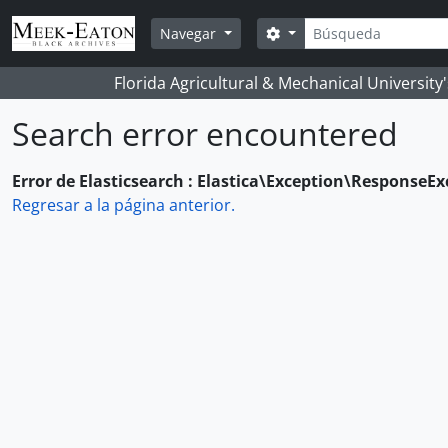
Skip to main content
Búsqueda
Search options
Navegar
Florida Agricultural & Mechanical University
Search error encountered
Error de Elasticsearch : Elastica\Exception\ResponseE
Regresar a la página anterior.