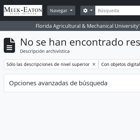
Skip to main content
Búsqueda
Search options
Navegar
Florida Agricultural & Mechanical University
No se han encontrado res
Descripción archivística
Remove filter:
Remove filter:
Sólo las descripciones de nivel superior
Con objetos digita
Opciones avanzadas de búsqueda