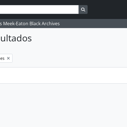
Search in browse pag
's Meek-Eaton Black Archives
ultados
les