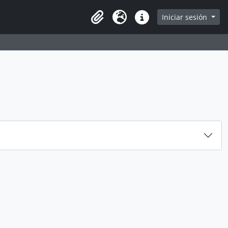
e
Iniciar sesión
Portapapeles
Idioma
Enlaces rápidos