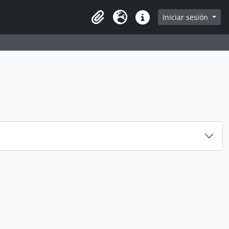
e
Iniciar sesión
Portapapeles
Idioma
Enlaces rápidos