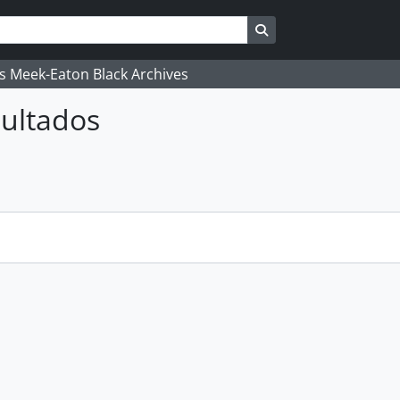
Search in browse pag
's Meek-Eaton Black Archives
ultados