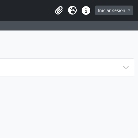
e
Iniciar sesión
Portapapeles
Idioma
Enlaces rápidos