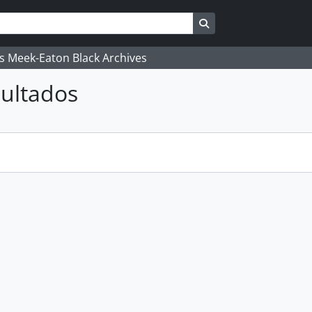
Search in browse pag
's Meek-Eaton Black Archives
ultados