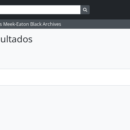
Search in browse pag
's Meek-Eaton Black Archives
ultados