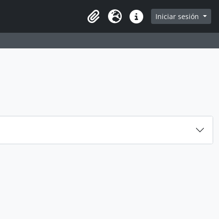
e
Iniciar sesión
Portapapeles
Idioma
Enlaces rápidos