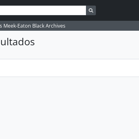
Search in browse pag
's Meek-Eaton Black Archives
ultados