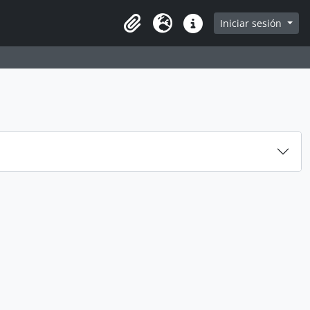
e
Iniciar sesión
Portapapeles
Idioma
Enlaces rápidos