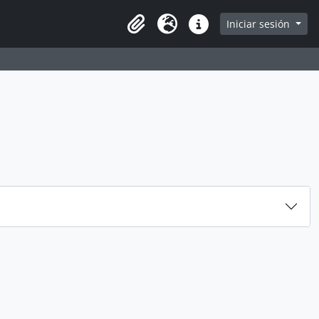
e
Iniciar sesión
Portapapeles
Idioma
Enlaces rápidos