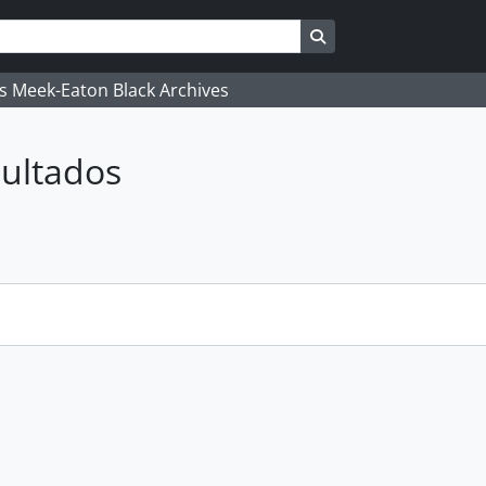
Search in browse pag
's Meek-Eaton Black Archives
ultados