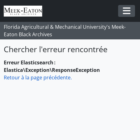
Skip to main content
Togg
Florida Agricultural & Mechanical University's Meek-
Eaton Black Archives
Chercher l'erreur rencontrée
Erreur Elasticsearch :
Elastica\Exception\ResponseException
Retour à la page précédente.