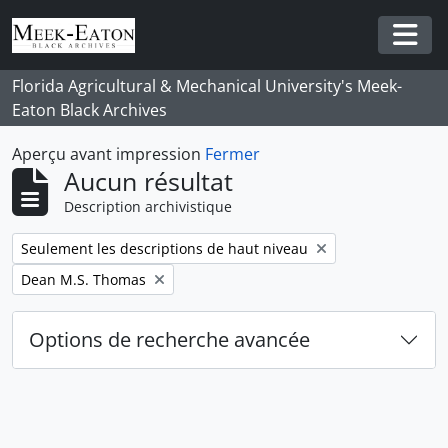
Skip to main content
Togg
Florida Agricultural & Mechanical University's Meek-
Eaton Black Archives
Aperçu avant impression
Fermer
Aucun résultat
Description archivistique
Remove filter:
Seulement les descriptions de haut niveau
Remove filter:
Dean M.S. Thomas
Options de recherche avancée