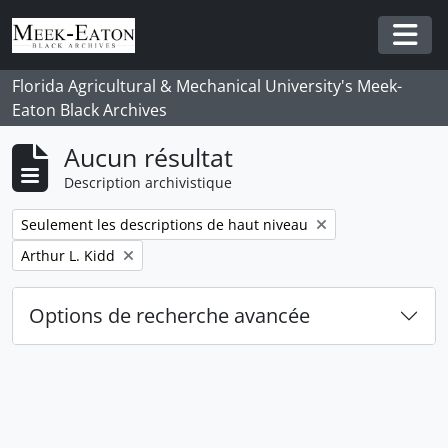
Skip to main content
Togg
Florida Agricultural & Mechanical University's Meek-
Eaton Black Archives
Aucun résultat
Description archivistique
Remove filter:
Seulement les descriptions de haut niveau
Remove filter:
Arthur L. Kidd
Options de recherche avancée