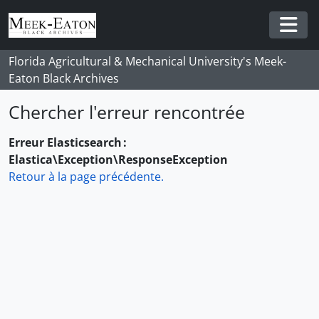
Skip to main content
Togg
Florida Agricultural & Mechanical University's Meek-
Eaton Black Archives
Chercher l'erreur rencontrée
Erreur Elasticsearch :
Elastica\Exception\ResponseException
Retour à la page précédente.