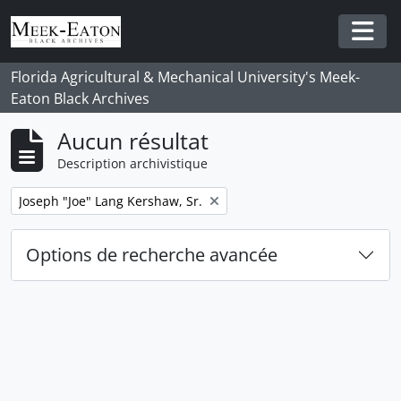
Skip to main content
Togg
Florida Agricultural & Mechanical University's Meek-
Eaton Black Archives
Aucun résultat
Description archivistique
Remove filter:
Joseph "Joe" Lang Kershaw, Sr.
Options de recherche avancée