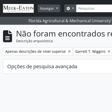
Skip to main content
Pesquisar
Opções de busca
Navegar
Florida Agricultural & Mechanical University
Não foram encontrados r
Descrição arquivística
Remover filtro:
Remover filtro:
Apenas descrições de nível superior
Garrett T. Wiggins
Opções de pesquisa avançada