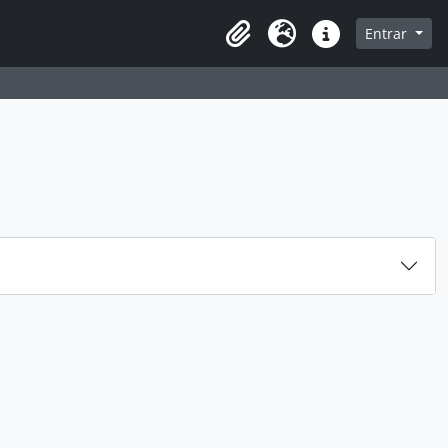
 navegação
Entrar
Área de transferência
Idioma
Ligações rápidas