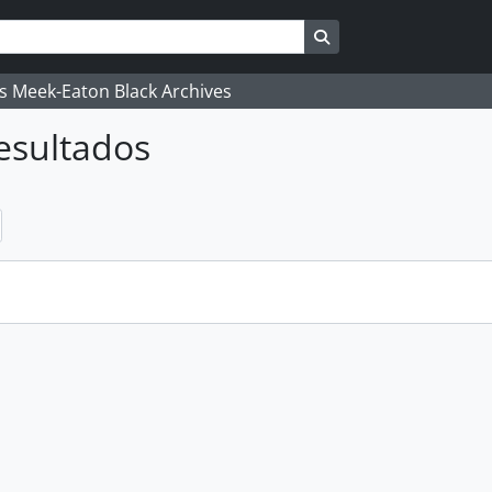
Busque na página de
's Meek-Eaton Black Archives
esultados