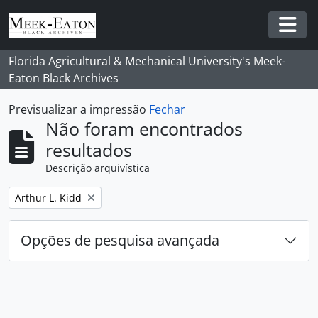
Skip to main content
Togg
Florida Agricultural & Mechanical University's Meek-
Eaton Black Archives
Previsualizar a impressão
Fechar
Não foram encontrados
resultados
Descrição arquivística
Remover filtro:
Arthur L. Kidd
Opções de pesquisa avançada