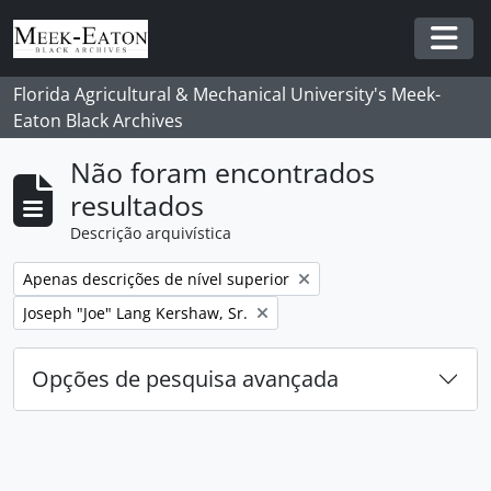
Skip to main content
Togg
Florida Agricultural & Mechanical University's Meek-
Eaton Black Archives
Não foram encontrados
resultados
Descrição arquivística
Remover filtro:
Apenas descrições de nível superior
Remover filtro:
Joseph "Joe" Lang Kershaw, Sr.
Opções de pesquisa avançada