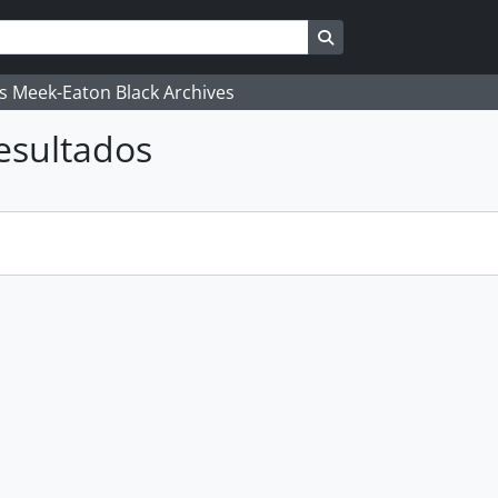
Busque na página de
's Meek-Eaton Black Archives
esultados