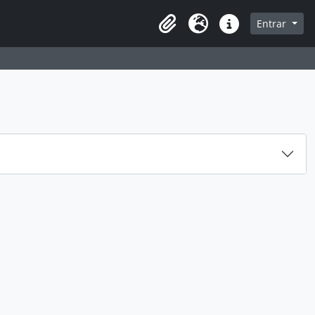
 navegação
Entrar
Área de transferência
Idioma
Ligações rápidas