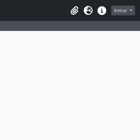
 navegação
Entrar
Área de transferência
Idioma
Ligações rápidas