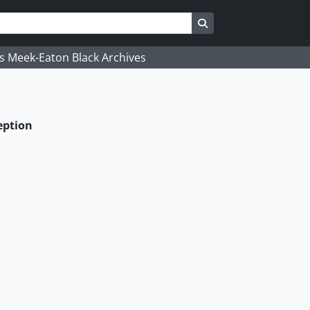
Busque na página de
's Meek-Eaton Black Archives
eption