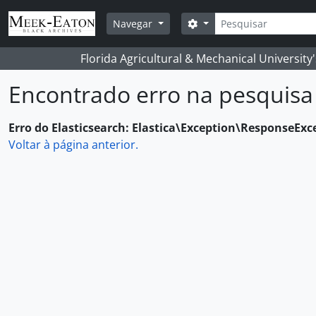
Skip to main content
Pesquisar
Opções de busca
Navegar
Florida Agricultural & Mechanical University
Encontrado erro na pesquisa
Erro do Elasticsearch: Elastica\Exception\ResponseExc
Voltar à página anterior.