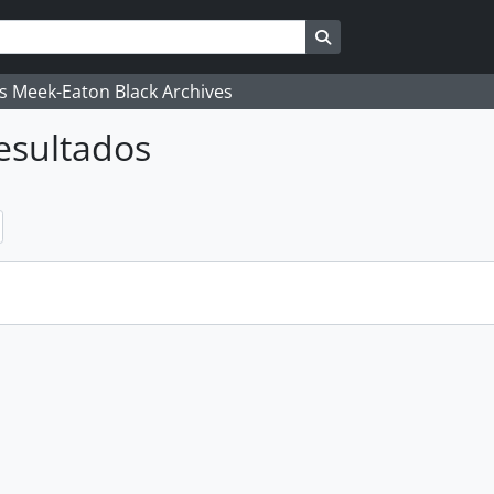
Busque na página de
's Meek-Eaton Black Archives
esultados