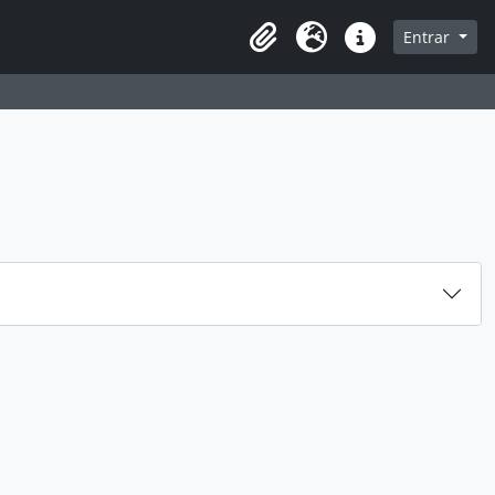
 navegação
Entrar
Área de transferência
Idioma
Ligações rápidas