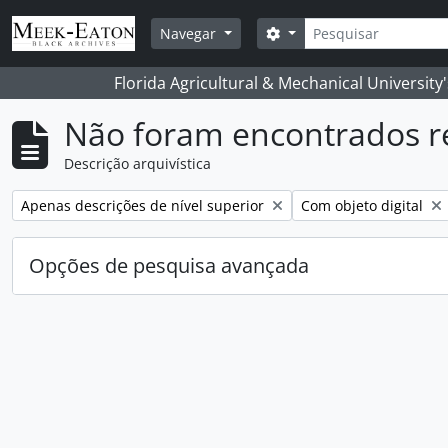
Skip to main content
Pesquisar
Opções de busca
Navegar
Florida Agricultural & Mechanical University
Não foram encontrados r
Descrição arquivística
Remover filtro:
Remover filtro:
Apenas descrições de nível superior
Com objeto digital
Opções de pesquisa avançada