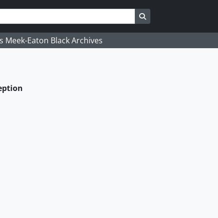
Busque na página de
's Meek-Eaton Black Archives
eption