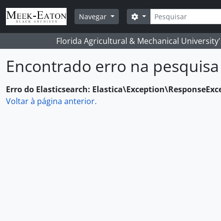
Skip to main content
Pesquisar
Opções de busca
Navegar
Florida Agricultural & Mechanical University
Encontrado erro na pesquisa
Erro do Elasticsearch: Elastica\Exception\ResponseExc
Voltar à página anterior.