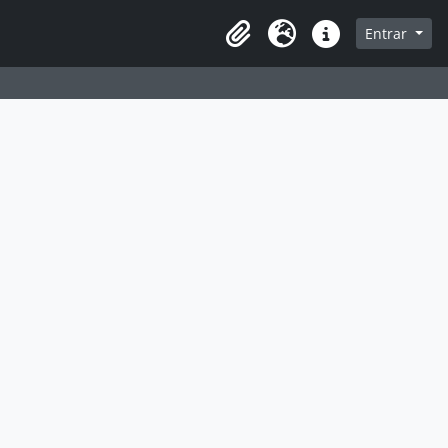
 navegação
Entrar
Área de transferência
Idioma
Ligações rápidas