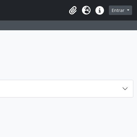
 navegação
Entrar
Área de transferência
Idioma
Ligações rápidas