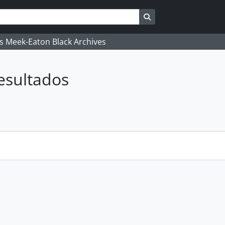
Busque na página de
's Meek-Eaton Black Archives
esultados