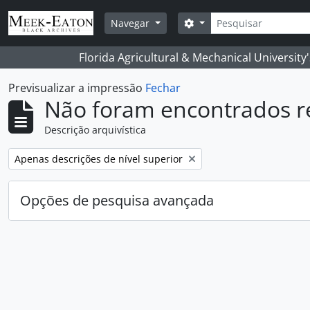
Skip to main content
Pesquisar
Opções de busca
Navegar
Florida Agricultural & Mechanical University
Previsualizar a impressão
Fechar
Não foram encontrados r
Descrição arquivística
Remover filtro:
Apenas descrições de nível superior
Opções de pesquisa avançada