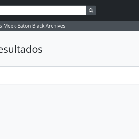
Busque na página de
's Meek-Eaton Black Archives
esultados