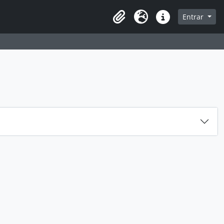
 navegação
Entrar
Área de transferência
Idioma
Ligações rápidas