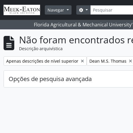
Skip to main content
Pesquisar
Opções de busca
Navegar
Florida Agricultural & Mechanical University
Não foram encontrados r
Descrição arquivística
Remover filtro:
Remover filtro:
Apenas descrições de nível superior
Dean M.S. Thomas
Opções de pesquisa avançada