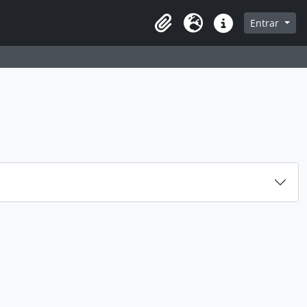
 navegação
Entrar
Área de transferência
Idioma
Ligações rápidas