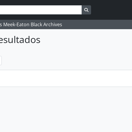
Busque na página de
's Meek-Eaton Black Archives
esultados