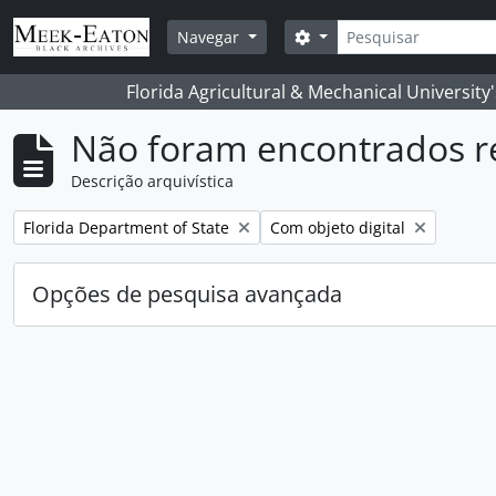
Skip to main content
Pesquisar
Opções de busca
Navegar
Florida Agricultural & Mechanical University
Não foram encontrados r
Descrição arquivística
Remover filtro:
Remover filtro:
Florida Department of State
Com objeto digital
Opções de pesquisa avançada