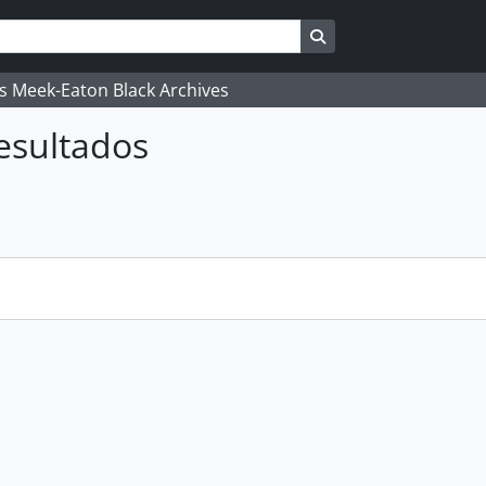
Busque na página de
's Meek-Eaton Black Archives
esultados