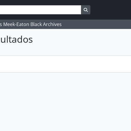
Search in browse pag
's Meek-Eaton Black Archives
ultados