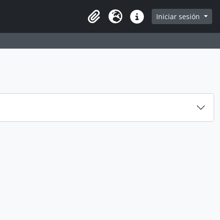
e
Iniciar sesión
Portapapeles
Idioma
Enlaces rápidos