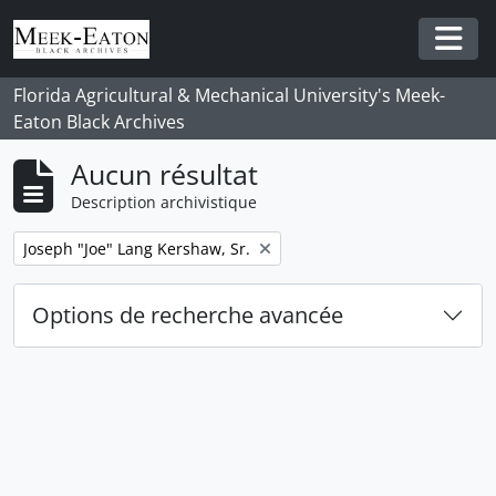
Skip to main content
Togg
Florida Agricultural & Mechanical University's Meek-
Eaton Black Archives
Aucun résultat
Description archivistique
Remove filter:
Joseph "Joe" Lang Kershaw, Sr.
Options de recherche avancée