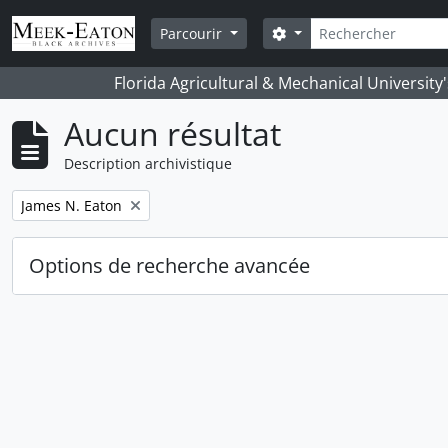
Skip to main content
Rechercher
Search options
Parcourir
Florida Agricultural & Mechanical University
Aucun résultat
Description archivistique
Remove filter:
James N. Eaton
Options de recherche avancée