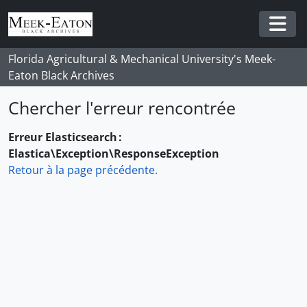
Skip to main content
Togg
Florida Agricultural & Mechanical University's Meek-
Eaton Black Archives
Chercher l'erreur rencontrée
Erreur Elasticsearch :
Elastica\Exception\ResponseException
Retour à la page précédente.