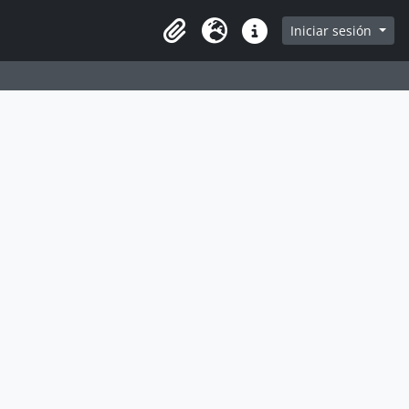
e
Iniciar sesión
Portapapeles
Idioma
Enlaces rápidos