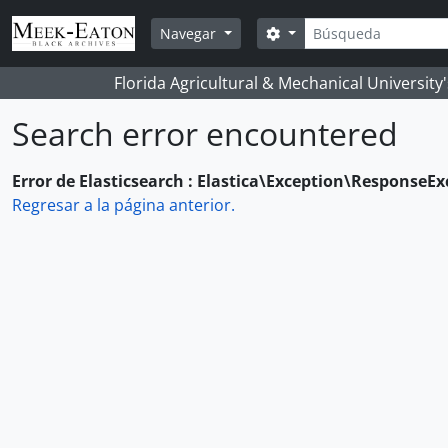
Skip to main content
Búsqueda
Search options
Navegar
Florida Agricultural & Mechanical University
Search error encountered
Error de Elasticsearch : Elastica\Exception\ResponseE
Regresar a la página anterior.