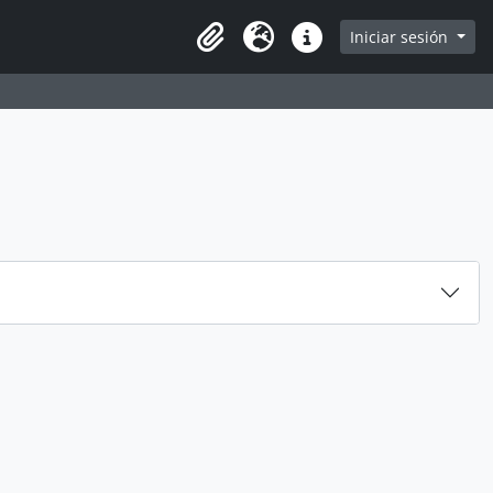
e
Iniciar sesión
Portapapeles
Idioma
Enlaces rápidos