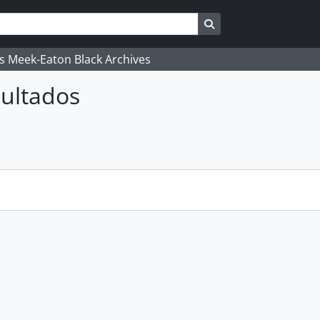
Search in browse pag
's Meek-Eaton Black Archives
ultados