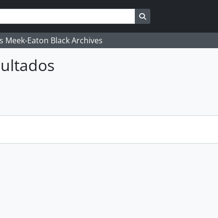
Search in browse pag
's Meek-Eaton Black Archives
ultados