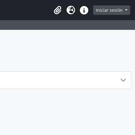
e
Iniciar sesión
Portapapeles
Idioma
Enlaces rápidos