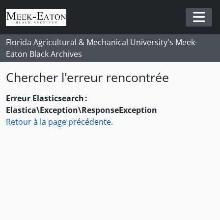
Skip to main content
Togg
Florida Agricultural & Mechanical University's Meek-
Eaton Black Archives
Chercher l'erreur rencontrée
Erreur Elasticsearch :
Elastica\Exception\ResponseException
Retour à la page précédente.