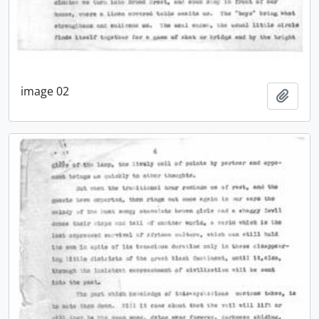
image 02
Añadi