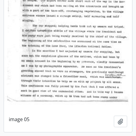
image 05
Añadi