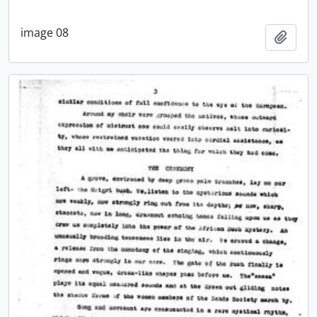
image 08
Añadi