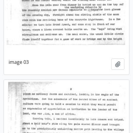
image 03
Añadi