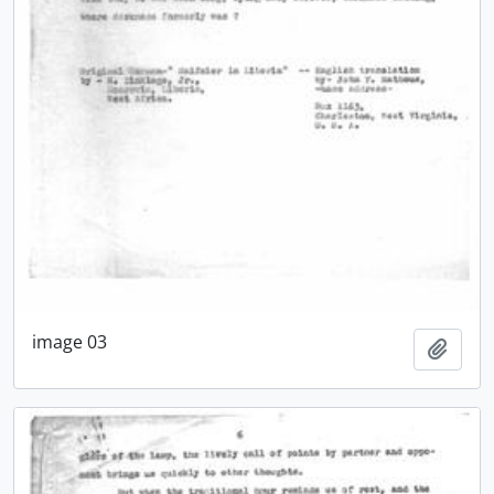
image 03
Añadi