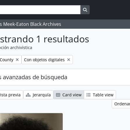
Search in browse pag
's Meek-Eaton Black Archives
strando 1 resultados
ción archivística
Remove filter:
 County
Con objetos digitales
s avanzadas de búsqueda
ista previa
Jerarquía
Card view
Table view
Ordenar