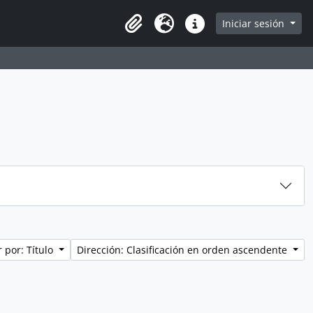
e
Iniciar sesión
Portapapeles
Idioma
Enlaces rápidos
 por: Título
Dirección: Clasificación en orden ascendente