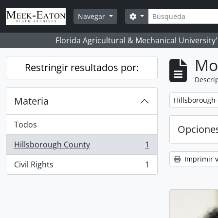
Skip to main content
Búsqueda
Search options
Navegar
Florida Agricultural & Mechanical University
Mo
Restringir resultados por:
Descrip
Materia
Remove filter:
Hillsborough
Todos
Opcione
Hillsborough County
1
, 1 resultados
Imprimir v
Civil Rights
1
, 1 resultados