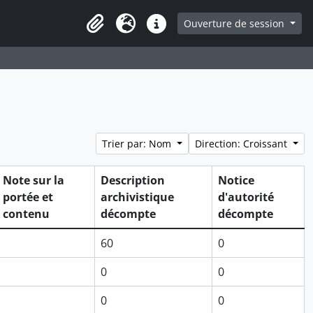
ge
Ouverture de session
Presse-papier
Langue
Liens rapides
Trier par: Nom
Direction: Croissant
Note sur la
Description
Notice
portée et
archivistique
d'autorité
contenu
décompte
décompte
60
0
0
0
0
0