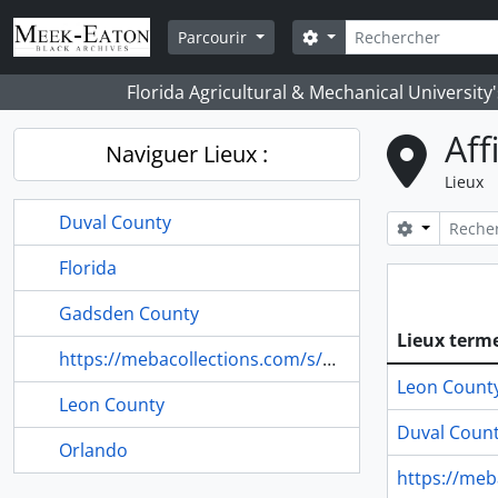
Skip to main content
Rechercher
Search options
Parcourir
Florida Agricultural & Mechanical University
Aff
Naviguer Lieux :
Lieux
Duval County
Search opt
Florida
Gadsden County
Lieux term
https://mebacollections.com/s/digitalarchive/item/6369#lg=1&slide=0
Leon Count
Leon County
Duval Coun
Orlando
https://meb