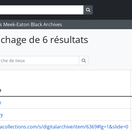
Search in browse pa
's Meek-Eaton Black Archives
ichage de 6 résultats
ions
Rechercher
e
y
ty
acollections.com/s/digitalarchive/item/6369#lg=1&slide=0