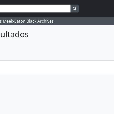
Search in browse pag
's Meek-Eaton Black Archives
ultados