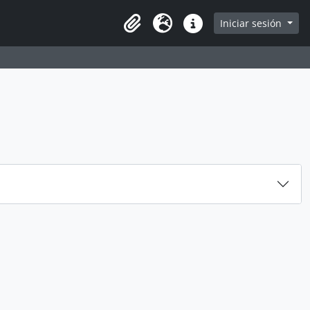
e
Iniciar sesión
Portapapeles
Idioma
Enlaces rápidos