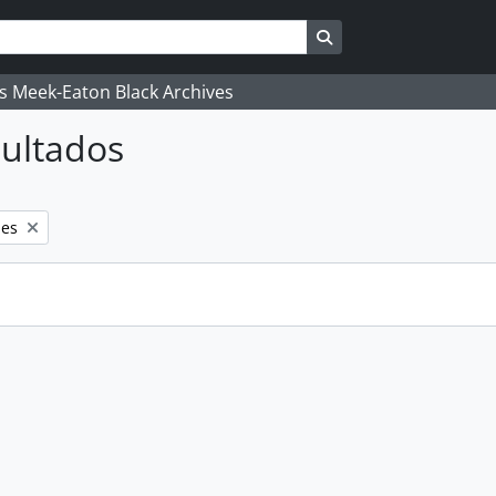
Search in browse pag
's Meek-Eaton Black Archives
ultados
les