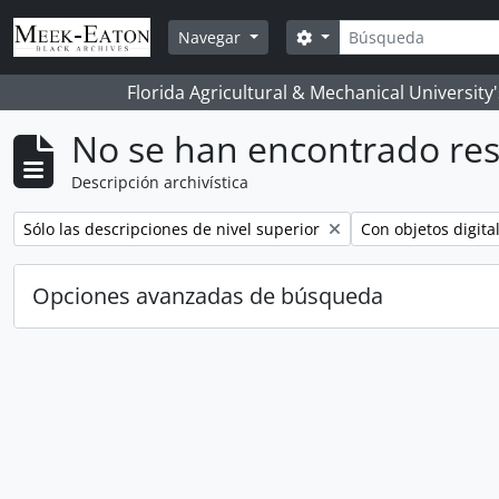
Skip to main content
Búsqueda
Search options
Navegar
Florida Agricultural & Mechanical University
No se han encontrado res
Descripción archivística
Remove filter:
Remove filter:
Sólo las descripciones de nivel superior
Con objetos digita
Opciones avanzadas de búsqueda