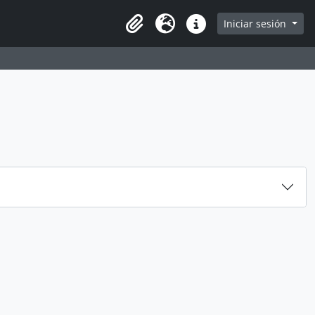
e
Iniciar sesión
Portapapeles
Idioma
Enlaces rápidos