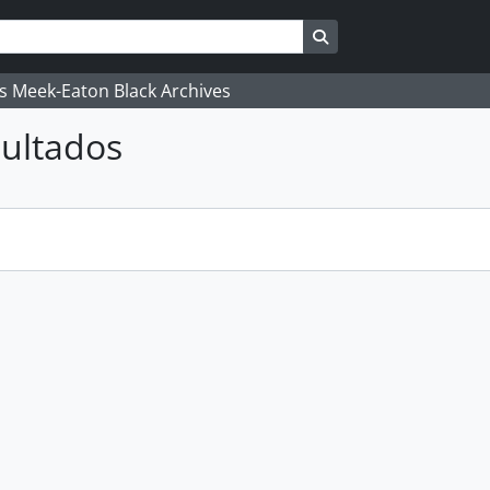
Search in browse pag
's Meek-Eaton Black Archives
ultados