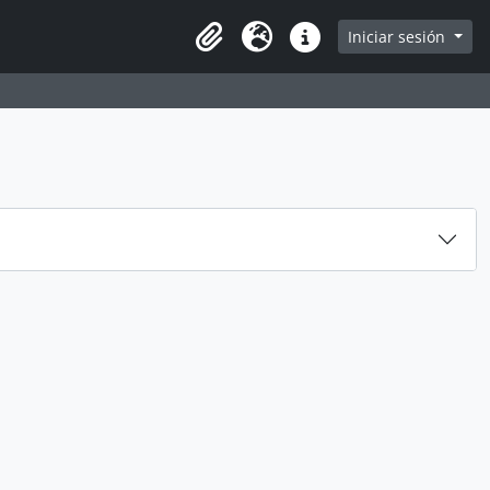
e
Iniciar sesión
Portapapeles
Idioma
Enlaces rápidos