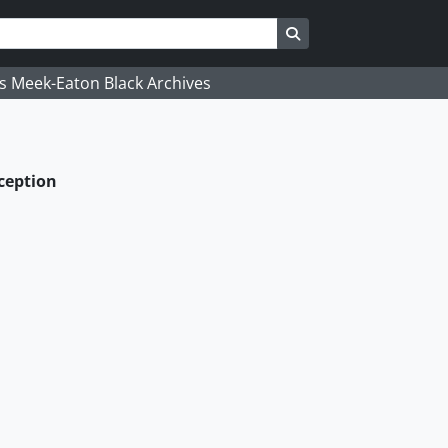
Search in browse pag
's Meek-Eaton Black Archives
xception