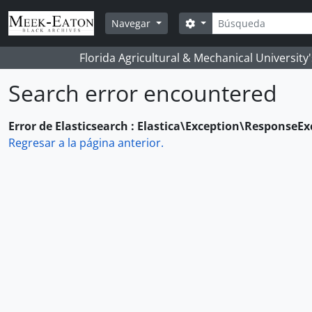
Skip to main content
Búsqueda
Search options
Navegar
Florida Agricultural & Mechanical University
Search error encountered
Error de Elasticsearch : Elastica\Exception\ResponseE
Regresar a la página anterior.