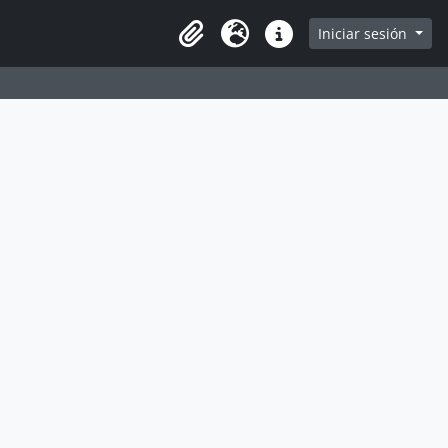
e
Iniciar sesión
Portapapeles
Idioma
Enlaces rápidos