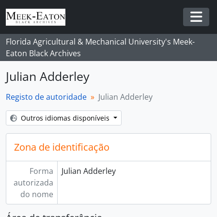
Skip to main content
Togg
Florida Agricultural & Mechanical University's Meek-
Eaton Black Archives
Julian Adderley
Registo de autoridade
Julian Adderley
Outros idiomas disponíveis
Zona de identificação
Forma
Julian Adderley
autorizada
do nome