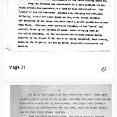
image 01
Adici