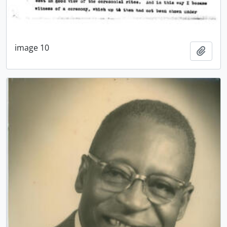
image 10
Adici