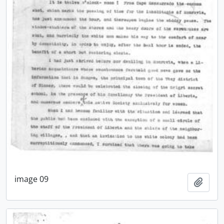
image 09
Adici