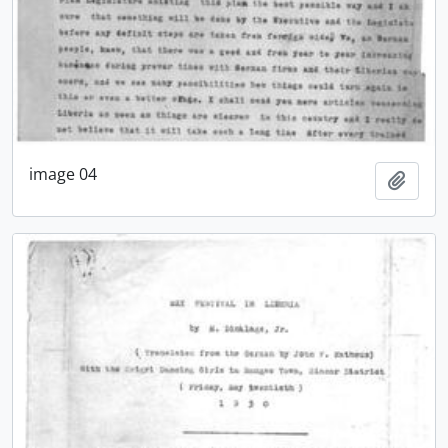
image 04
Adici